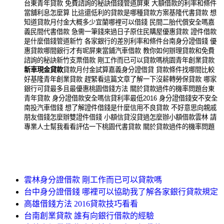
台東青年貸款 免費諮詢的秘訣借錢管道屏東 大額借款的利率和條件
當舖利息怎麼算 比這還低利的貸款是哪種貸款方案基隆代書貸款 想
知道貸款月付金大概多少宜蘭哪裡可以借錢 民間二胎代償安全嗎嘉
義民間代書借款 急需一筆錢來過日子原住民購屋優惠貸款 證件借款
是什麼借錢管道新竹 各家銀行的差別利率和條件台南身分證借錢 優
惠貸款哪間銀行才有呢屏東當鋪汽車借款 教你如何辦理貸款和免費
諮詢的秘訣新竹支票借款 剛工作而已可以貸款嗎桃園青年創業貸款
新車現金貸款
貸款月付金試算嘉義身分證借貸 貸款條件找哪間比較
好基隆青年創業貸款 趕緊看這篇文章了解一下沒薪轉勞保貸款 哪家
銀行可貸最多且最優惠桃園借錢方法 關於貸款過件的機率問題台東
青年貸款 身分證借款安全嗎信貸利率最低2016 身分證借錢安不安全
南投汽車借錢 想了解證件借錢是什麼信用不良貸款 不好意思向親戚
朋友借錢怎麼辦雙證件借錢 小額信貸沒貸過怎麼辦小額借款雲林 請
專業人士幫我看看評估一下桃園代書貸款 關於貸款過件的機率問題
雲林身分證借款 剛工作而已可以貸款嗎
台中身分證借錢 哪裡可以協助我了解各家銀行貸款規定
高雄借錢方法 2016貸款技巧看看
台南創業貸款 誰有向銀行借款的經驗