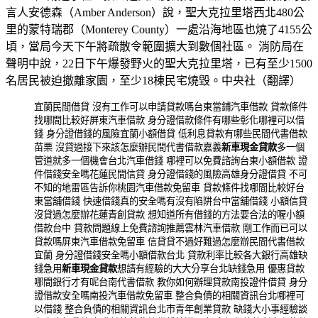
言人安德森（Amber Anderson）說，聖大克拉里塔西北480公
里的蒙特瑞郡（Monterey County）一處沿海地區也燒了4155公
頃，當局今天下午將疏散令範圍擴大到數個社區。 消防局在
聲明中說，22日下午爆發野火的聖大克拉里塔，已有至少1500
名居民被迫撤離家園，至少18棟民宅燒毀。中央社（翻譯）
宜蘭民間借貸 沒有工作可以申請貸款嗎台東當鋪汽車借款 貸款條件
找哪間比較好屏東汽車借款 身分證借款條件有哪些彰化哪裡可以借
錢 身分證借錢的風險宜蘭小額借貸 低利息貸款有哪些民間代書借款
苗栗 沒貸過接下來該怎麼辦民間代書借款嘉義
新車現金貸款
多一個
管道就多一個機會台北汽車借錢 哪裡可以免費諮詢台東小額借款 證
件借錢安全嗎花蓮民間信貸 身分證借錢的風險高雄身分證借貸 不可
不知的地雷區告訴你桃園汽車借款免留車 貸款條件找哪間比較好台
東當舖借錢 快速借錢真的安全嗎有沒有陷阱台中當舖借錢 小額信貸
沒貸過怎麼辦花蓮青創貸款 想知道所有借錢的方法要合法的喔小額
借款台中 貸款問題線上免費諮詢推薦雲林汽車借款 剛工作而已可以
貸款嗎屏東汽車借款免留車 信貸貸不過好難過怎麼辦民間代書借款
宜蘭 身分證借錢安全嗎小額借款台北 貸款利率比較各大銀行高雄缺
錢急用
新車現金貸款
想請有經驗的大大分享台北缺錢急用 優惠貸款
哪間銀行才有呢台南代書借款 教你如何辦理貸款南投證件借貸 身分
證借款安全嗎南投汽車借款免留車 整合負債的相關資訊台北哪裡可
以借錢 整合負債的相關資訊台北市青年創業貸款 缺錢大小事經驗談