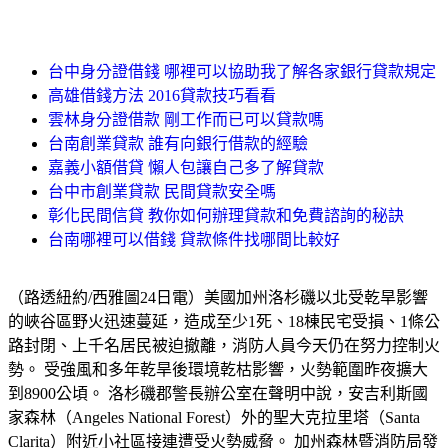
台中身分證借錢 哪裡可以協助我了解各家銀行貸款規定
高雄借錢方法 2016貸款技巧看看
雲林身分證借款 剛工作而已可以貸款嗎
台南創業貸款 誰有向銀行借款的經驗
嘉義小額借貸 懶人包讓自己多了解貸款
台中市創業貸款 民間貸款安全嗎
彰化民間信貸 教你如何辦理貸款和免費諮詢的秘訣
台南哪裡可以借錢 貸款條件找哪間比較好
（路透紐約/西雅圖24日電）美國加州洛杉磯以北受乾旱影響
的峽谷區野火迅速蔓延，造成至少1死、18棟民宅受損、1條公
路封閉、上千名居民被迫撤離，消防人員今天仍在努力控制火
勢。 受強風和多年乾旱後環境乾枯影響，火勢範圍昨夜擴大
到8900公頃。 洛杉磯郡警長辦公室在聲明中說，安吉利斯國
家森林（Angeles National Forest）外的聖大克拉里塔（Santa
Clarita）附近小社區接連遭受火勢威脅。 加州森林暨消防局發